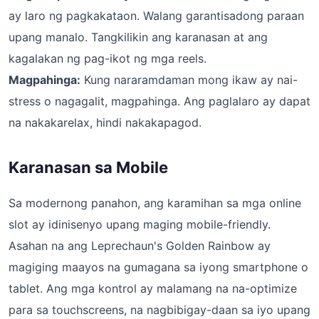
ay laro ng pagkakataon. Walang garantisadong paraan
upang manalo. Tangkilikin ang karanasan at ang
kagalakan ng pag-ikot ng mga reels.
Magpahinga:
Kung nararamdaman mong ikaw ay nai-
stress o nagagalit, magpahinga. Ang paglalaro ay dapat
na nakakarelax, hindi nakakapagod.
Karanasan sa Mobile
Sa modernong panahon, ang karamihan sa mga online
slot ay idinisenyo upang maging mobile-friendly.
Asahan na ang Leprechaun's Golden Rainbow ay
magiging maayos na gumagana sa iyong smartphone o
tablet. Ang mga kontrol ay malamang na na-optimize
para sa touchscreens, na nagbibigay-daan sa iyo upang