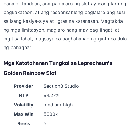
panalo. Tandaan, ang paglalaro ng slot ay isang laro ng
pagkakataon, at ang responsableng paglalaro ang susi
sa isang kasiya-siya at ligtas na karanasan. Magtakda
ng mga limitasyon, maglaro nang may pag-iingat, at
higit sa lahat, magsaya sa paghahanap ng ginto sa dulo
ng bahaghari!
Mga Katotohanan Tungkol sa Leprechaun's
Golden Rainbow Slot
Provider
Section8 Studio
RTP
94.27%
Volatility
medium-high
Max Win
5000x
Reels
5