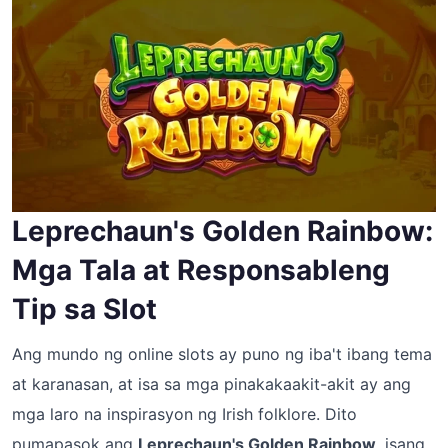
Leprechaun's Golden Rainbow:
Mga Tala at Responsableng
Tip sa Slot
Ang mundo ng online slots ay puno ng iba't ibang tema
at karanasan, at isa sa mga pinakakaakit-akit ay ang
mga laro na inspirasyon ng Irish folklore. Dito
pumapasok ang
Leprechaun's Golden Rainbow
, isang