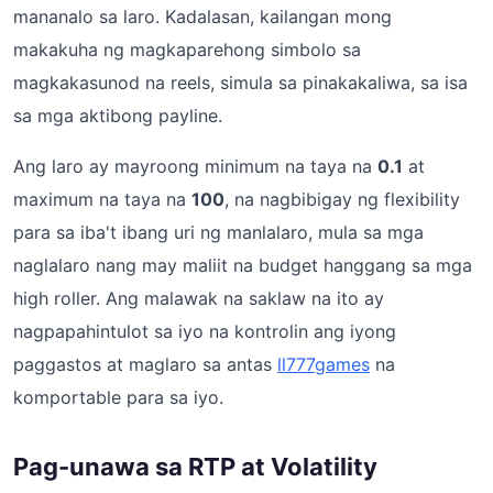
mananalo sa laro. Kadalasan, kailangan mong
makakuha ng magkaparehong simbolo sa
magkakasunod na reels, simula sa pinakakaliwa, sa isa
sa mga aktibong payline.
Ang laro ay mayroong minimum na taya na
0.1
at
maximum na taya na
100
, na nagbibigay ng flexibility
para sa iba't ibang uri ng manlalaro, mula sa mga
naglalaro nang may maliit na budget hanggang sa mga
high roller. Ang malawak na saklaw na ito ay
nagpapahintulot sa iyo na kontrolin ang iyong
paggastos at maglaro sa antas
ll777games
na
komportable para sa iyo.
Pag-unawa sa RTP at Volatility