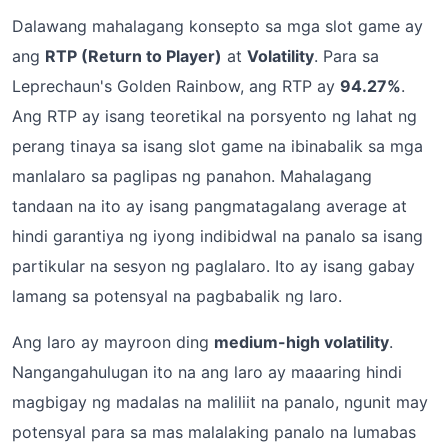
Dalawang mahalagang konsepto sa mga slot game ay
ang
RTP (Return to Player)
at
Volatility
. Para sa
Leprechaun's Golden Rainbow, ang RTP ay
94.27%
.
Ang RTP ay isang teoretikal na porsyento ng lahat ng
perang tinaya sa isang slot game na ibinabalik sa mga
manlalaro sa paglipas ng panahon. Mahalagang
tandaan na ito ay isang pangmatagalang average at
hindi garantiya ng iyong indibidwal na panalo sa isang
partikular na sesyon ng paglalaro. Ito ay isang gabay
lamang sa potensyal na pagbabalik ng laro.
Ang laro ay mayroon ding
medium-high volatility
.
Nangangahulugan ito na ang laro ay maaaring hindi
magbigay ng madalas na maliliit na panalo, ngunit may
potensyal para sa mas malalaking panalo na lumabas