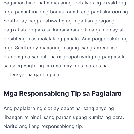
Bagaman hindi natin maaaring idetalye ang eksaktong
mga panuntunan ng bonus round, ang pagkakaroon ng
Scatter ay nagpapahiwatig ng mga karagdagang
pagkakataon para sa kapanapanabik na gameplay at
posibleng mas malalaking panalo. Ang pagpapakita ng
mga Scatter ay maaaring maging isang adrenaline-
pumping na sandali, na nagpapahiwatig ng pagpasok
sa isang yugto ng laro na may mas mataas na
potensyal na gantimpala.
Mga Responsableng Tip sa Paglalaro
Ang paglalaro ng slot ay dapat na isang anyo ng
libangan at hindi isang paraan upang kumita ng pera.
Narito ang ilang responsableng tip: