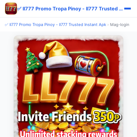
✅ ll777 Promo Tropa Pinoy - ll777 Trusted Instant Apk
✅ ll777 Promo Tropa Pinoy - ll777 Trusted Instant Apk
›
Mag-login