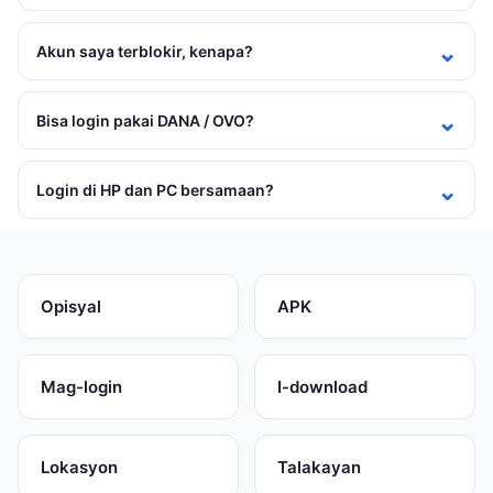
Akun saya terblokir, kenapa?
Bisa login pakai DANA / OVO?
Login di HP dan PC bersamaan?
Opisyal
APK
Mag-login
I-download
Lokasyon
Talakayan