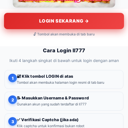
LOGIN SEKARANG →
🔓 Tombol akan membuka di tab baru
Cara Login ll777
Ikuti 4 langkah singkat di bawah untuk login dengan aman
🔐 Klik tombol LOGIN di atas
1
Tombol akan membuka halaman login resmi di tab baru
📝 Masukkan Username & Password
2
Gunakan akun yang sudah terdaftar di ll777
✅ Verifikasi Captcha (jika ada)
3
Klik captcha untuk konfirmasi bukan robot