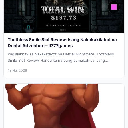
Toothless Smile Slot Review: Isang Nakakakilabot na
Dental Adventure – ll777games
Paglalakbay sa Nakakatakot na Dental Nightmare: Toothless
Smile Slot Review Handa ka na bang sumabak sa isang
kakaibang karanasan sa...
18 Hul 2026