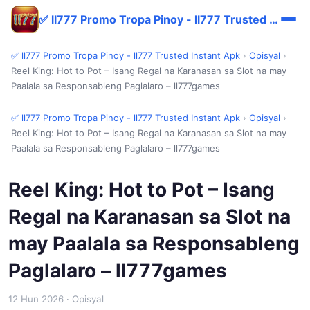
✅ ll777 Promo Tropa Pinoy - ll777 Trusted Instant Apk
✅ ll777 Promo Tropa Pinoy - ll777 Trusted Instant Apk
›
Opisyal
›
Reel King: Hot to Pot – Isang Regal na Karanasan sa Slot na may
Paalala sa Responsableng Paglalaro – ll777games
✅ ll777 Promo Tropa Pinoy - ll777 Trusted Instant Apk
›
Opisyal
›
Reel King: Hot to Pot – Isang Regal na Karanasan sa Slot na may
Paalala sa Responsableng Paglalaro – ll777games
Reel King: Hot to Pot – Isang
Regal na Karanasan sa Slot na
may Paalala sa Responsableng
Paglalaro – ll777games
12 Hun 2026
· Opisyal