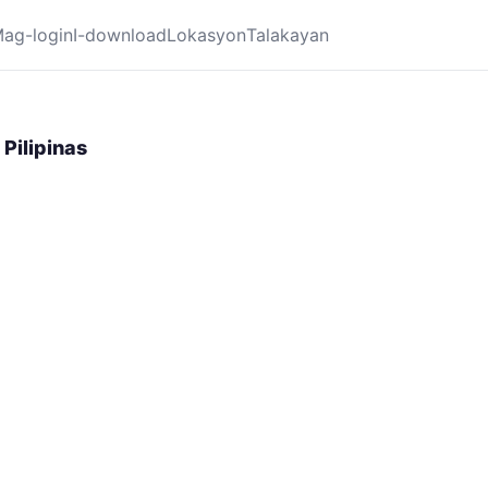
ag-login
I-download
Lokasyon
Talakayan
Pilipinas