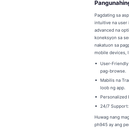
Pangunahin
Pagdating sa asp
intuitive na user
advanced na opti
koneksyon sa ser
nakatuon sa pagp
mobile devices,
User-Friendly
pag-browse.
Mabilis na Tra
loob ng app.
Personalized 
24/7 Support:
Huwag nang magpa
ph945 ay ang pe