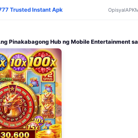
l777 Trusted Instant Apk
Opisyal
APK
M
ng Pinakabagong Hub ng Mobile Entertainment sa 