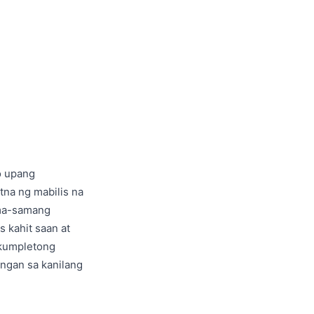
o upang
tna ng mabilis na
ama-samang
 kahit saan at
g kumpletong
angan sa kanilang