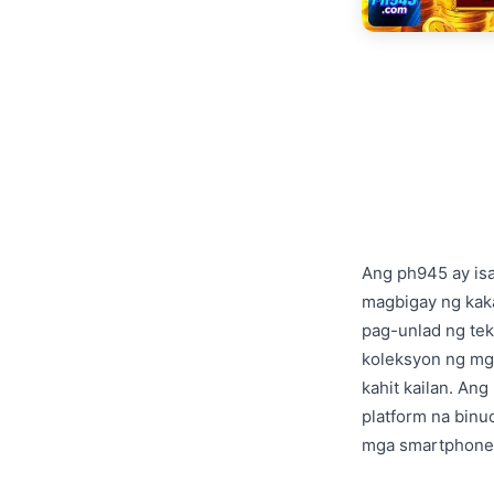
Ang ph945 ay is
magbigay ng kaka
pag-unlad ng te
koleksyon ng mga
kahit kailan. An
platform na binu
mga smartphone