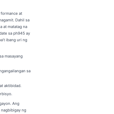
rformance at
magamit. Dahil sa
a at matatag na
date sa ph945 ay
a’t ibang uri ng
a sa masayang
angangailangan sa
t aktibidad.
rbisyo.
ngayon. Ang
 nagbibigay ng