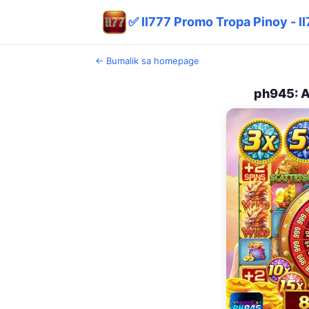
✅ ll777 Promo Tropa Pinoy - l
← Bumalik sa homepage
ph945: A