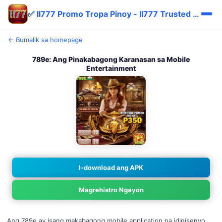
✅ ll777 Promo Tropa Pinoy - ll777 Trusted Instant Apk
← Bumalik sa homepage
789e: Ang Pinakabagong Karanasan sa Mobile
Entertainment
I-download ang APK
Magrehistro Ngayon
Ang 789e ay isang makabagong mobile application na idinisenyo