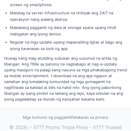
screen ng smartphone.
Matatag na server infrastructure na tinitiyak ang 24/7 na
operasyon nang walang aberya.
Mababang paggamit ng data at storage space upang hindi
mabigatan ang iyong device.
Regular na mga update upang mapanatiling ligtas at bago ang
iyong karanasan sa loob ng app.
Huwag nang mag-atubiling subukan ang susunod na antas ng
libangan. Ang 789e ay patuloy na nagbabago at nag-a-update
upang masiguro na palagi kang nauuna sa mga pinakabagong trend
sa mobile entertainment. I-download na ang app ngayon at
samahan ang lumalaking komunidad ng mga gumagamit na
nagtitiwala sa kalidad at bilis na hatid nito. Ang iyong paboritong
libangan ay isang pindot na lamang ang layo, kaya simulan na ang
iyong paglalakbay sa mundo ng kasiyahan kasama kami.
Mga tuntunin ng paggamit
Patakaran sa privacy
© 2026 ✅ ll777 Promo Tropa Pinoy - ll777 Trusted