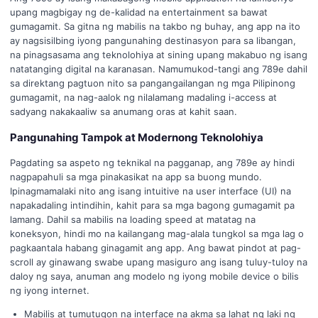
upang magbigay ng de-kalidad na entertainment sa bawat
gumagamit. Sa gitna ng mabilis na takbo ng buhay, ang app na ito
ay nagsisilbing iyong pangunahing destinasyon para sa libangan,
na pinagsasama ang teknolohiya at sining upang makabuo ng isang
natatanging digital na karanasan. Namumukod-tangi ang 789e dahil
sa direktang pagtuon nito sa pangangailangan ng mga Pilipinong
gumagamit, na nag-aalok ng nilalamang madaling i-access at
sadyang nakakaaliw sa anumang oras at kahit saan.
Pangunahing Tampok at Modernong Teknolohiya
Pagdating sa aspeto ng teknikal na pagganap, ang 789e ay hindi
nagpapahuli sa mga pinakasikat na app sa buong mundo.
Ipinagmamalaki nito ang isang intuitive na user interface (UI) na
napakadaling intindihin, kahit para sa mga bagong gumagamit pa
lamang. Dahil sa mabilis na loading speed at matatag na
koneksyon, hindi mo na kailangang mag-alala tungkol sa mga lag o
pagkaantala habang ginagamit ang app. Ang bawat pindot at pag-
scroll ay ginawang swabe upang masiguro ang isang tuluy-tuloy na
daloy ng saya, anuman ang modelo ng iyong mobile device o bilis
ng iyong internet.
Mabilis at tumutugon na interface na akma sa lahat ng laki ng