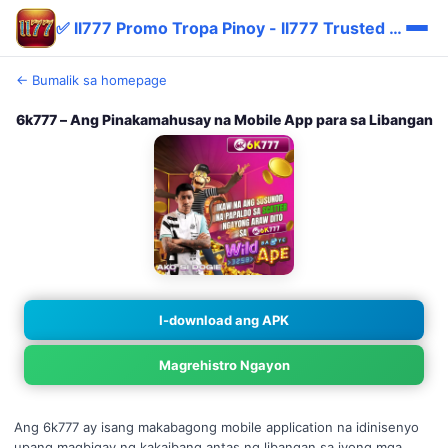
✅ ll777 Promo Tropa Pinoy - ll777 Trusted Instant Apk
← Bumalik sa homepage
6k777 – Ang Pinakamahusay na Mobile App para sa Libangan
I-download ang APK
Magrehistro Ngayon
Ang 6k777 ay isang makabagong mobile application na idinisenyo
upang magbigay ng kakaibang antas ng libangan sa iyong mga